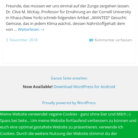
Freunde, das müssen wir uns einmal auf der Zunge zergehen lassen.
Dr. Clive M. McKay, Professor für Ernährung an der Cornell University
in Ithaca (New York) schrieb folgenden Artikel. „WANTED“ Gesucht:
Gemüse, das in jedem Klima wächst, dessen Nährstoffgehalt dem
von …
Weiterlesen
→
3. November 2018
Kommentar verfassen
Ganze Seite ansehen
Now Available!
Download WordPress for Android
Proudly powered by WordPress
Meine Website verwendet vegane Cookies - ganz ohne Eier und Milch ;-)
Spass bei Seite... Um meine Website fortlaufend verbessern zu können und
euch eine optimal gestaltete Website zu präsentieren, verwende ich
Cookies. Durch die weitere Nutzung der Website stimmst du der